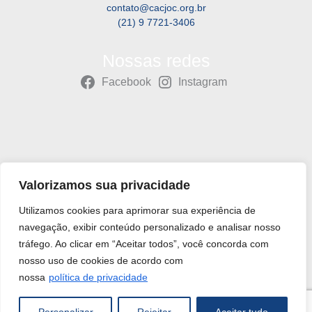
contato@cacjoc.org.br
(21) 9 7721-3406
Nossas redes
Facebook
Instagram
Copyright © 2026 CACJOC - Centro de Atividades Comunitárias
Valorizamos sua privacidade
João Custódio - CNPJ:36.563.443/0001-38
Utilizamos cookies para aprimorar sua experiência de
navegação, exibir conteúdo personalizado e analisar nosso
tráfego. Ao clicar em “Aceitar todos”, você concorda com
nosso uso de cookies de acordo com
nossa
política de privacidade
Feito com ❤️ por
Luis Guimarães